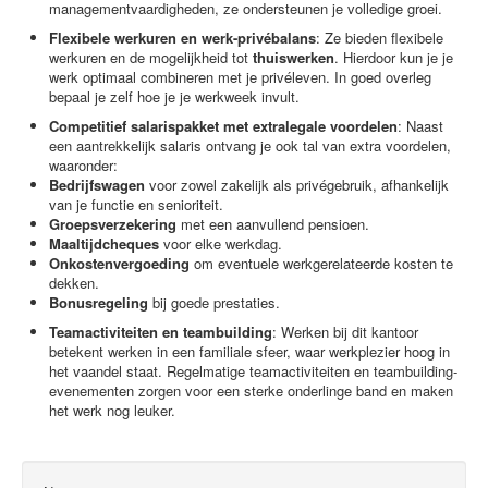
managementvaardigheden, ze ondersteunen je volledige groei.
Flexibele werkuren en werk-privébalans
: Ze bieden flexibele
werkuren en de mogelijkheid tot
thuiswerken
. Hierdoor kun je je
werk optimaal combineren met je privéleven. In goed overleg
bepaal je zelf hoe je je werkweek invult.
Competitief salarispakket met extralegale voordelen
: Naast
een aantrekkelijk salaris ontvang je ook tal van extra voordelen,
waaronder:
Bedrijfswagen
voor zowel zakelijk als privégebruik, afhankelijk
van je functie en senioriteit.
Groepsverzekering
met een aanvullend pensioen.
Maaltijdcheques
voor elke werkdag.
Onkostenvergoeding
om eventuele werkgerelateerde kosten te
dekken.
Bonusregeling
bij goede prestaties.
Teamactiviteiten en teambuilding
: Werken bij dit kantoor
betekent werken in een familiale sfeer, waar werkplezier hoog in
het vaandel staat. Regelmatige teamactiviteiten en teambuilding-
evenementen zorgen voor een sterke onderlinge band en maken
het werk nog leuker.