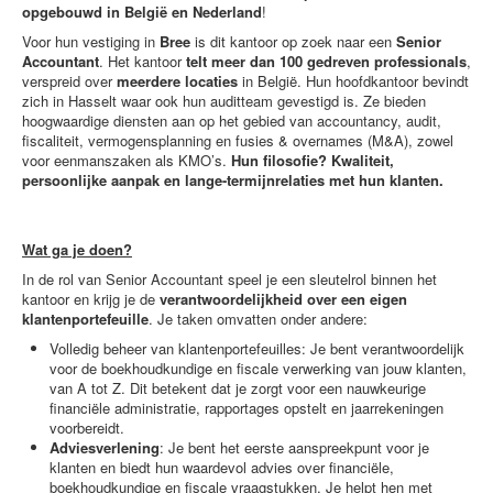
opgebouwd in België en Nederland
!
Voor hun vestiging in
Bree
is dit kantoor op zoek naar een
Senior
Accountant
. Het kantoor
telt meer dan 100 gedreven professionals
,
verspreid over
meerdere locaties
in België. Hun hoofdkantoor bevindt
zich in Hasselt waar ook hun auditteam gevestigd is. Ze bieden
hoogwaardige diensten aan op het gebied van accountancy, audit,
fiscaliteit, vermogensplanning en fusies & overnames (M&A), zowel
voor eenmanszaken als KMO’s.
Hun filosofie? Kwaliteit,
persoonlijke aanpak en lange-termijnrelaties met hun klanten.
Wat ga je doen?
In de rol van Senior Accountant speel je een sleutelrol binnen het
kantoor en krijg je de
verantwoordelijkheid over een eigen
klantenportefeuille
. Je taken omvatten onder andere:
Volledig beheer van klantenportefeuilles: Je bent verantwoordelijk
voor de boekhoudkundige en fiscale verwerking van jouw klanten,
van A tot Z. Dit betekent dat je zorgt voor een nauwkeurige
financiële administratie, rapportages opstelt en jaarrekeningen
voorbereidt.
Adviesverlening
: Je bent het eerste aanspreekpunt voor je
klanten en biedt hun waardevol advies over financiële,
boekhoudkundige en fiscale vraagstukken. Je helpt hen met