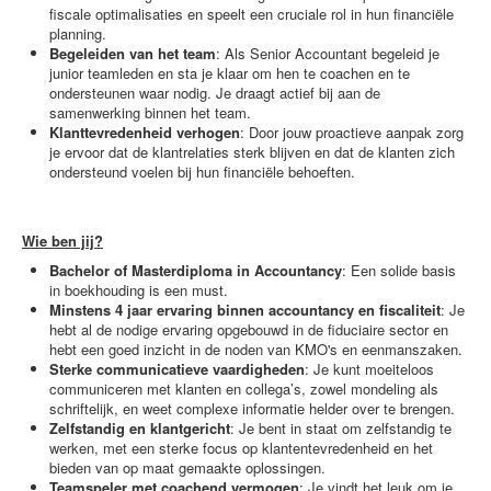
fiscale optimalisaties en speelt een cruciale rol in hun financiële
planning.
Begeleiden van het team
: Als Senior Accountant begeleid je
junior teamleden en sta je klaar om hen te coachen en te
ondersteunen waar nodig. Je draagt actief bij aan de
samenwerking binnen het team.
Klanttevredenheid verhogen
: Door jouw proactieve aanpak zorg
je ervoor dat de klantrelaties sterk blijven en dat de klanten zich
ondersteund voelen bij hun financiële behoeften.
Wie ben jij?
Bachelor of Masterdiploma in Accountancy
: Een solide basis
in boekhouding is een must.
Minstens 4 jaar ervaring binnen accountancy en fiscaliteit
: Je
hebt al de nodige ervaring opgebouwd in de fiduciaire sector en
hebt een goed inzicht in de noden van KMO's en eenmanszaken.
Sterke communicatieve vaardigheden
: Je kunt moeiteloos
communiceren met klanten en collega’s, zowel mondeling als
schriftelijk, en weet complexe informatie helder over te brengen.
Zelfstandig en klantgericht
: Je bent in staat om zelfstandig te
werken, met een sterke focus op klantentevredenheid en het
bieden van op maat gemaakte oplossingen.
Teamspeler met coachend vermogen
: Je vindt het leuk om je