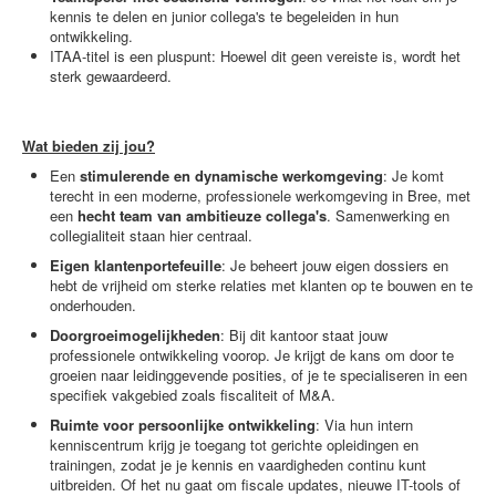
kennis te delen en junior collega's te begeleiden in hun
ontwikkeling.
ITAA-titel is een pluspunt: Hoewel dit geen vereiste is, wordt het
sterk gewaardeerd.
Wat bieden zij jou?
Een
stimulerende en dynamische werkomgeving
: Je komt
terecht in een moderne, professionele werkomgeving in Bree, met
een
hecht team van ambitieuze collega's
. Samenwerking en
collegialiteit staan hier centraal.
Eigen klantenportefeuille
: Je beheert jouw eigen dossiers en
hebt de vrijheid om sterke relaties met klanten op te bouwen en te
onderhouden.
Doorgroeimogelijkheden
: Bij dit kantoor staat jouw
professionele ontwikkeling voorop. Je krijgt de kans om door te
groeien naar leidinggevende posities, of je te specialiseren in een
specifiek vakgebied zoals fiscaliteit of M&A.
Ruimte voor persoonlijke ontwikkeling
: Via hun intern
kenniscentrum krijg je toegang tot gerichte opleidingen en
trainingen, zodat je je kennis en vaardigheden continu kunt
uitbreiden. Of het nu gaat om fiscale updates, nieuwe IT-tools of