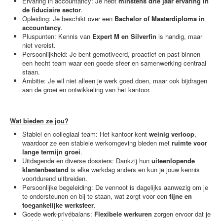
Ervaring in accountancy: Je hebt
minstens drie jaar ervaring in
de fiduciaire sector
.
Opleiding: Je beschikt over een
Bachelor of Masterdiploma in
accountancy
.
Pluspunten: Kennis van
Expert M en Silverfin
is handig, maar
niet vereist.
Persoonlijkheid: Je bent gemotiveerd, proactief en past binnen
een hecht team waar een goede sfeer en samenwerking centraal
staan.
Ambitie: Je wil niet alleen je werk goed doen, maar ook bijdragen
aan de groei en ontwikkeling van het kantoor.
Wat bieden ze jou?
Stabiel en collegiaal team: Het kantoor kent
weinig verloop
,
waardoor ze een stabiele werkomgeving bieden met
ruimte voor
lange termijn groei
.
Uitdagende en diverse dossiers: Dankzij hun
uiteenlopende
klantenbestand
is elke werkdag anders en kun je jouw kennis
voortdurend uitbreiden.
Persoonlijke begeleiding: De vennoot is dagelijks aanwezig om je
te ondersteunen en bij te staan, wat zorgt voor een
fijne en
toegankelijke werksfeer
.
Goede werk-privébalans:
Flexibele werkuren
zorgen ervoor dat je