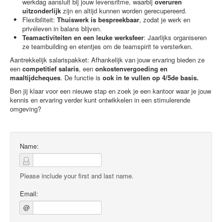
werkdag aansluit bij jouw levensritme, waarbij
overuren
uitzonderlijk
zijn en altijd kunnen worden gerecupereerd.
Flexibiliteit:
Thuiswerk is bespreekbaar
, zodat je werk en
privéleven in balans blijven.
Teamactiviteiten en een leuke werksfeer
: Jaarlijks organiseren
ze teambuilding en etentjes om de teamspirit te versterken.
Aantrekkelijk salarispakket: Afhankelijk van jouw ervaring bieden ze
een
competitief salaris
, een
onkostenvergoeding en
maaltijdcheques
. De functie is
ook in te vullen op 4/5de basis.
Ben jij klaar voor een nieuwe stap en zoek je een kantoor waar je jouw
kennis en ervaring verder kunt ontwikkelen in een stimulerende
omgeving?
Name:
Please include your first and last name.
Email:
@