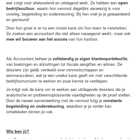
wat zorgt voor afwisselend en uitdagend werk. Ze hebben een
open
bedrijfscultuur
, waarin hun vennoot dagelijks aanwezig is voor
overleg, begeleiding en ondersteuning. Bij hen voel je je gewaardeerd
en gesteund!
Door hun groei is er nu een mooie kans om hun team te versterken.
Ze zoeken een accountant die niet alleen nauwgezet werkt, maar ook
mee wil bouwen aan het succes
van hun kantoor.
Als Accountant beheer je
zelfstandig je eigen klantenportefeuille
,
van boekingen en afsluitingen tot fiscale aangiften en advies. De
dossiers zijn gelijk verdeeld over vennootschappen en
eenmanszaken, wat je een unieke kans geeft om met verschillende
bedrijfsstructuren te werken en jouw kennis te verdiepen.
Je krijgt ook de kans om te werken aan uitdagende dossiers die je
analytische en probleemoplossende vaardigheden op de proef stellen.
Door de nauwe samenwerking met de vennoot krijg je
constante
begeleiding en ondersteuning
, waardoor je je verder kan
ontwikkelen binnen je vak.
Wie ben jij?