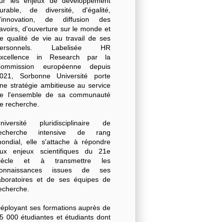
ur les enjeux de développement
urable, de diversité, d'égalité,
'innovation, de diffusion des
avoirs, d'ouverture sur le monde et
e qualité de vie au travail de ses
personnels. Labelisée HR
xcellence in Research par la
ommission européenne depuis
021, Sorbonne Université porte
ne stratégie ambitieuse au service
e l'ensemble de sa communauté
e recherche.
niversité pluridisciplinaire de
echerche intensive de rang
ondial, elle s'attache à répondre
ux enjeux scientifiques du 21e
iècle et à transmettre les
onnaissances issues de ses
aboratoires et de ses équipes de
echerche.
éployant ses formations auprès de
5 000 étudiantes et étudiants dont