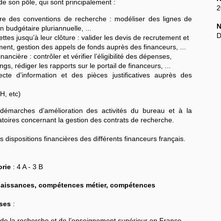
s de son pôle, qui sont principalement :
2
aire des conventions de recherche : modéliser des lignes de
N
on budgétaire pluriannuelle, ...
D
ttes jusqu’à leur clôture : valider les devis de recrutement et
nt, gestion des appels de fonds auprès des financeurs, ...
inancière : contrôler et vérifier l’éligibilité des dépenses,
ngs, rédiger les rapports sur le portail de financeurs, ...
cte d’information et des pièces justificatives auprès des
H, etc)
s démarches d’amélioration des activités du bureau et à la
atoires concernant la gestion des contrats de recherche.
es dispositions financières des différents financeurs français.
rie
: 4 A - 3 B
onnaissances, compétences métier, compétences
ses
:
 de la recherche et de l’enseignement supérieur en France