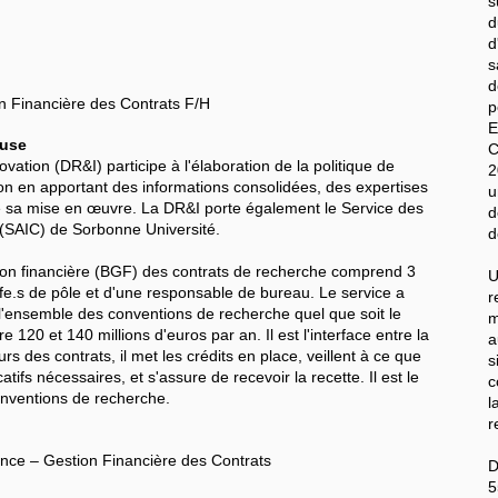
s
d
d
s
d
 Financière des Contrats F/H
E
euse
C
ovation (DR&I) participe à l'élaboration de la politique de
2
ion en apportant des informations consolidées, des expertises
u
de sa mise en œuvre. La DR&I porte également le Service des
d
es (SAIC) de Sorbonne Université.
d
ion financière (BGF) des contrats de recherche comprend 3
U
.fe.s de pôle et d'une responsable de bureau. Le service a
r
l'ensemble des conventions de recherche quel que soit le
m
 120 et 140 millions d'euros par an. Il est l'interface entre la
a
rs des contrats, il met les crédits en place, veillent à ce que
s
catifs nécessaires, et s'assure de recevoir la recette. Il est le
c
onventions de recherche.
l
r
nce – Gestion Financière des Contrats
D
5