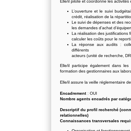
Elle/il pilote et coordonne les activité
L’ouverture et le suivi budgét
crédit, réalisation de la répartiti
Le suivi de dépenses et des rece
les demandes d’achat d’équipeme
La réalisation des justifications f
calculer les coûts pour le reporti
La réponse aux audits : colle
différents
acteurs (unité de recherche, DR
Elle/il participe également dans le
formation des gestionnaires aux labor
Elle/il assure la veille réglementaire d
Encadrement
: OUI
Nombre agents encadrés par catégo
Descriptif du profil recherché (c
relationnelles)
Connaissances transversales requi
Organisation et fonctionnement