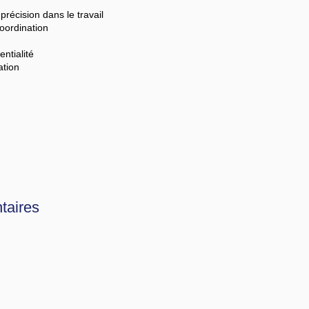
récision dans le travail
coordination
entialité
ation
taires