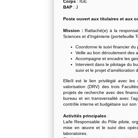
Corps
: IGE
BAP
: J
Poste ouvert aux titulaires et aux 
Mission :
Rattaché(e) à la responsab
Sciences et d’Ingénierie (portefeuille 
Coordonne le suivi financier du 
Veille au bon déroulement des 
Accompagne et encadre les gest
Intervient dans le pilotage du b
suivi et le projet d’amélioration 
Elle/il est le lien privilégié avec l
valorisation (DRV) des trois Faculté
projets de recherche avec des financ
bureau et en transversalité avec l’a
contrôle interne et budgétaire sur son 
Activités principales
:
La/le Responsable du Pôle pilote, orga
mise en œuvre et le suivi des opéra
laboratoires.