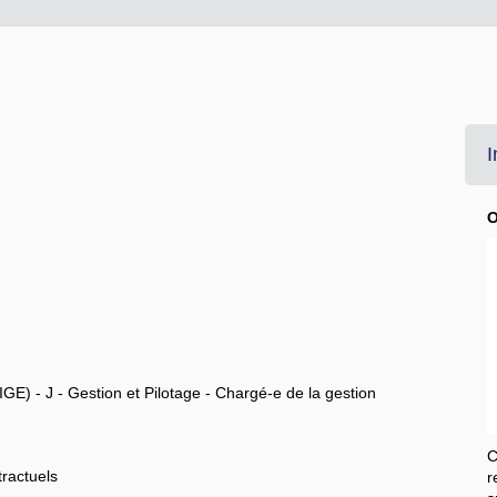
I
O
IGE) - J - Gestion et Pilotage - Chargé-e de la gestion
C
tractuels
r