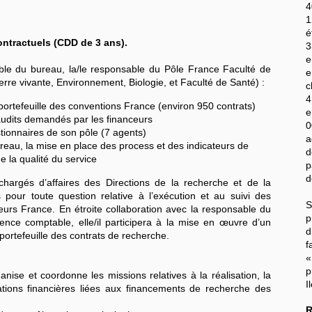
4
1
é
contractuels (CDD de 3 ans).
3
e
le du bureau, la/le responsable du Pôle France Faculté de
e
Terre vivante, Environnement, Biologie, et Faculté de Santé) :
c
4
portefeuille des conventions France (environ 950 contrats)
e
audits demandés par les financeurs
0
ionnaires de son pôle (7 agents)
a
ureau, la mise en place des process et des indicateurs de
d
de la qualité du service
p
d
es chargés d’affaires des Directions de la recherche et de la
s pour toute question relative à l’exécution et au suivi des
S
eurs France. En étroite collaboration avec la responsable du
p
gence comptable, elle/il participera à la mise en œuvre d’un
d
portefeuille des contrats de recherche.
f
«
p
nise et coordonne les missions relatives à la réalisation, la
I
tions financières liées aux financements de recherche des
R