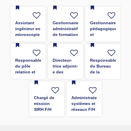
Assistant
Gestionnaire
Gestionnaire
ingénieur en
administratif
pédagogique
microscopie
de formation
et
électronique
F/H
administratif
F/H
du M2 F/H
Responsable
Directeur-
Responsable
du pôle
trice adjoint-
du Bureau
relation et
e des
de la
service à
ressources
gestion
l'usager F/H
humaines en
financière
charge de
des contrats
l'accompagnement
- SAIC
Chargé de
Administrateur
des
mission
systèmes et
collectifs
SIRH F/H
réseaux F/H
F/H