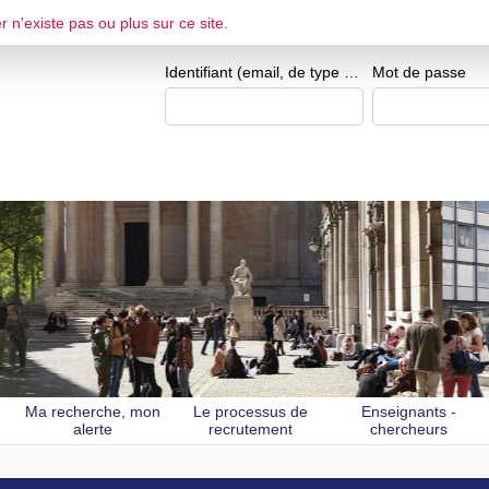
r n'existe pas ou plus sur ce site.
ESPACE CANDIDAT
Je me crée un e
Identifiant (email, de type exemple@exemple.fr)
Mot de passe
Ma recherche, mon
Le processus de
Enseignants -
alerte
recrutement
chercheurs