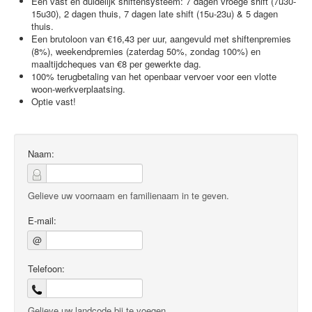
Een vast en duidelijk shiftensysteem: 7 dagen vroege shift (7u30-
15u30), 2 dagen thuis, 7 dagen late shift (15u-23u) & 5 dagen
thuis.
Een brutoloon van €16,43 per uur, aangevuld met shiftenpremies
(8%), weekendpremies (zaterdag 50%, zondag 100%) en
maaltijdcheques van €8 per gewerkte dag.
100% terugbetaling van het openbaar vervoer voor een vlotte
woon-werkverplaatsing.
Optie vast!
Naam:
Gelieve uw voornaam en familienaam in te geven.
E-mail:
@
Telefoon:
Gelieve uw landcode bij te voegen.