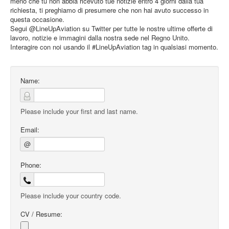
meno che tu non abbia ricevuto tue notizie entro 4 giorni dalla tua
richiesta, ti preghiamo di presumere che non hai avuto successo in
questa occasione.
Segui @LineUpAviation su Twitter per tutte le nostre ultime offerte di
lavoro, notizie e immagini dalla nostra sede nel Regno Unito.
Interagire con noi usando il #LineUpAviation tag in qualsiasi momento.
Name:
Please include your first and last name.
Email:
@
Phone:
Please include your country code.
CV / Resume: