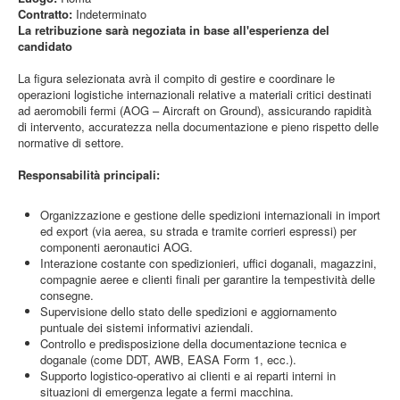
Contratto:
Indeterminato
La retribuzione sarà negoziata in base all'esperienza del
candidato
La figura selezionata avrà il compito di gestire e coordinare le
operazioni logistiche internazionali relative a materiali critici destinati
ad aeromobili fermi (AOG – Aircraft on Ground), assicurando rapidità
di intervento, accuratezza nella documentazione e pieno rispetto delle
normative di settore.
Responsabilità principali:
Organizzazione e gestione delle spedizioni internazionali in import
ed export (via aerea, su strada e tramite corrieri espressi) per
componenti aeronautici AOG.
Interazione costante con spedizionieri, uffici doganali, magazzini,
compagnie aeree e clienti finali per garantire la tempestività delle
consegne.
Supervisione dello stato delle spedizioni e aggiornamento
puntuale dei sistemi informativi aziendali.
Controllo e predisposizione della documentazione tecnica e
doganale (come DDT, AWB, EASA Form 1, ecc.).
Supporto logistico-operativo ai clienti e ai reparti interni in
situazioni di emergenza legate a fermi macchina.