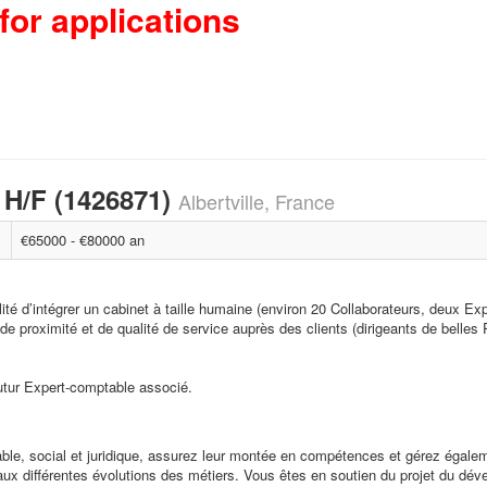
for applications
 H/F (1426871)
Albertville, France
€65000 - €80000 an
lité d’intégrer un cabinet à taille humaine (environ 20 Collaborateurs, deux E
de proximité et de qualité de service auprès des clients (dirigeants de belle
utur Expert-comptable associé.
, social et juridique, assurez leur montée en compétences et gérez également l
ux différentes évolutions des métiers. Vous êtes en soutien du projet du déve