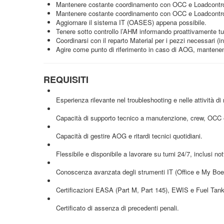
Mantenere costante coordinamento con OCC e Loadcontrol 
Mantenere costante coordinamento con OCC e Loadcontrol in
Aggiornare il sistema IT (OASES) appena possibile.
Tenere sotto controllo l’AHM informando proattivamente tut
Coordinarsi con il reparto Material per i pezzi necessari (in
Agire come punto di riferimento in caso di AOG, mantenendo 
REQUISITI
Esperienza rilevante nel troubleshooting e nelle attività d
Capacità di supporto tecnico a manutenzione, crew, OCC e
Capacità di gestire AOG e ritardi tecnici quotidiani.
Flessibile e disponibile a lavorare su turni 24/7, inclusi no
Conoscenza avanzata degli strumenti IT (Office e My Boein
Certificazioni EASA (Part M, Part 145), EWIS e Fuel Tank 
Certificato di assenza di precedenti penali.