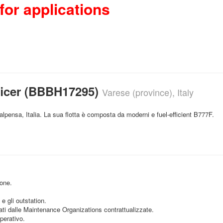
for applications
ficer (BBBH17295)
Varese (province), Italy
pensa, Italia. La sua flotta è composta da moderni e fuel-efficient B777F.
ione.
e gli outstation.
ati dalle Maintenance Organizations contrattualizzate.
perativo.