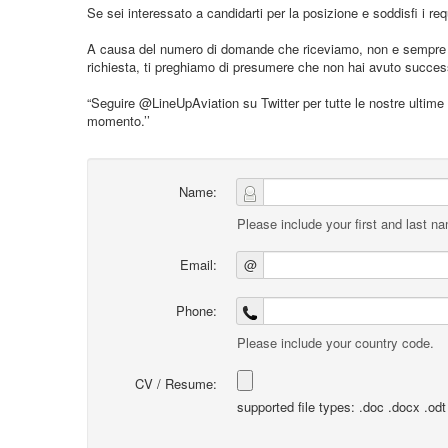
Se sei interessato a candidarti per la posizione e soddisfi i requ
A causa del numero di domande che riceviamo, non e sempre pos
richiesta, ti preghiamo di presumere che non hai avuto succe
“Seguire @LineUpAviation su Twitter per tutte le nostre ultime 
momento.’’
Name:
Please include your first and last n
Email:
@
Phone:
Please include your country code.
CV / Resume:
supported file types: .doc .docx .odt .