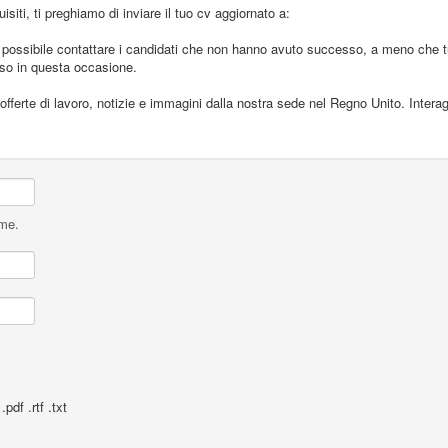
isiti, ti preghiamo di inviare il tuo cv aggiornato a:
sibile contattare i candidati che non hanno avuto successo, a meno che tu no
sso in questa occasione.
offerte di lavoro, notizie e immagini dalla nostra sede nel Regno Unito. Intera
ame.
pdf .rtf .txt