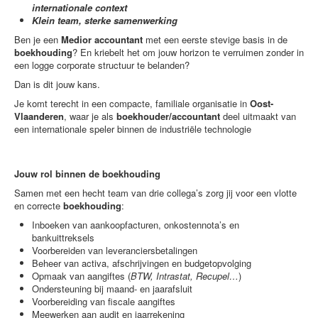
internationale context
Klein team, sterke samenwerking
Ben je een
Medior accountant
met een eerste stevige basis in de
boekhouding
? En kriebelt het om jouw horizon te verruimen zonder in
een logge corporate structuur te belanden?
Dan is dit jouw kans.
Je komt terecht in een compacte, familiale organisatie in
Oost-
Vlaanderen
, waar je als
boekhouder/accountant
deel uitmaakt van
een internationale speler binnen de industriële technologie
Jouw rol binnen de boekhouding
Samen met een hecht team van drie collega’s zorg jij voor een vlotte
en correcte
boekhouding
:
Inboeken van aankoopfacturen, onkostennota’s en
bankuittreksels
Voorbereiden van leveranciersbetalingen
Beheer van activa, afschrijvingen en budgetopvolging
Opmaak van aangiftes (
BTW, Intrastat, Recupel…
)
Ondersteuning bij maand- en jaarafsluit
Voorbereiding van fiscale aangiftes
Meewerken aan audit en jaarrekening