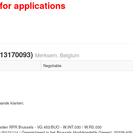
for applications
013170093)
Merksem, Belgium
Negotiable
aande klanten;
aarden RPR Brussels - VG.453/BUO - W.INT.030 / W.RS.030
-20121114 / Geregistreerd in het Brussels Hoofdstedelijk Gewest: 00238-40