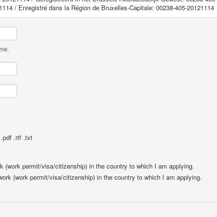
1114 / Enregistré dans la Région de Bruxelles-Capitale: 00238-405-20121114
ame.
pdf .rtf .txt
rk (work permit/visa/citizenship) in the country to which I am applying.
 work (work permit/visa/citizenship) in the country to which I am applying.