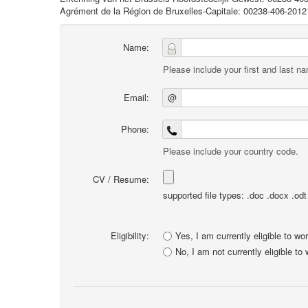
Agrément de la Région de Bruxelles-Capitale: 00238-406-2012
Name:
Please include your first and last n
Email:
@
Phone:
Please include your country code.
CV / Resume:
supported file types: .doc .docx .odt .
Eligibility:
Yes, I am currently eligible to wo
No, I am not currently eligible to