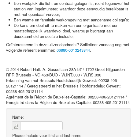
Een werkplek die licht en centraal gelegen is, recht tegenover het
station van Ingelmunster, waardoor deze eenvoudig bereikbaar is
met het openbaar vervoer;
Een warme en familiale werkomgeving met aangename collega’s;
De kans om deel uit te maken van een organisatie met een
maatschappelijk waardevol doel, waarbij je bijdraagt aan
duurzaamheid en sociale inclusie;
Geïnteresseerd in deze uitzendopdracht? Solliciteer vandaag nog met
volgende referentienummer:
06880-0013243844
.
© 2014 Robert Half. A. Gossetlaan 28A b7 / 1702 Groot-Bijgaarden
RPR Brussels - VG.453/BUO - W.INT.030 / W.RS.030
Erkenning van het Brussels Hoofdstedelijk Gewest: 00238-406-
20121114 / Geregistreerd in het Brussels Hoofdstedelijk Gewest:
00238-405-20121114
Agrément de la Région de Bruxelles-Capitale: 00238-406-20121114 /
Enregistré dans la Région de Bruxelles-Capitale: 00238-405-20121114
Name:
Please include your first and last name.