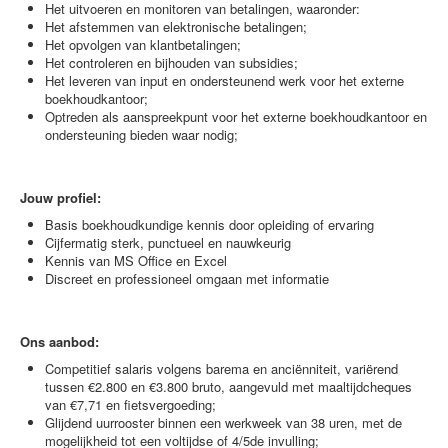
Het uitvoeren en monitoren van betalingen, waaronder:
Het afstemmen van elektronische betalingen;
Het opvolgen van klantbetalingen;
Het controleren en bijhouden van subsidies;
Het leveren van input en ondersteunend werk voor het externe
boekhoudkantoor;
Optreden als aanspreekpunt voor het externe boekhoudkantoor en
ondersteuning bieden waar nodig;
Jouw profiel:
Basis boekhoudkundige kennis door opleiding of ervaring
Cijfermatig sterk, punctueel en nauwkeurig
Kennis van MS Office en Excel
Discreet en professioneel omgaan met informatie
Ons aanbod:
Competitief salaris volgens barema en anciënniteit, variërend
tussen €2.800 en €3.800 bruto, aangevuld met maaltijdcheques
van €7,71 en fietsvergoeding;
Glijdend uurrooster binnen een werkweek van 38 uren, met de
mogelijkheid tot een voltijdse of 4/5de invulling;