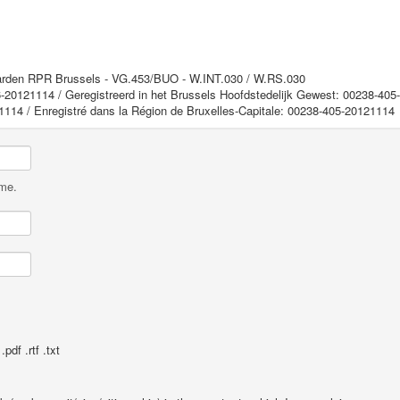
aarden RPR Brussels - VG.453/BUO - W.INT.030 / W.RS.030
-20121114 / Geregistreerd in het Brussels Hoofdstedelijk Gewest: 00238-40
1114 / Enregistré dans la Région de Bruxelles-Capitale: 00238-405-20121114
ame.
pdf .rtf .txt