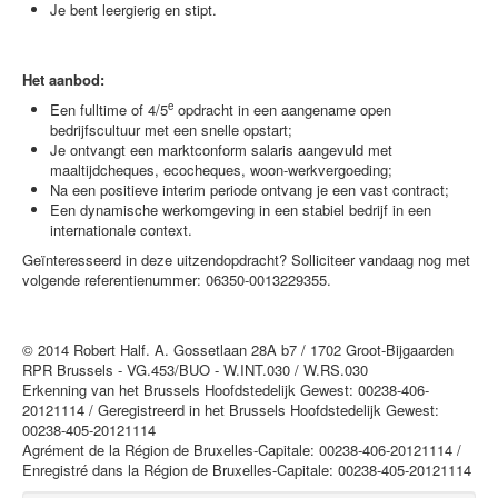
Je bent leergierig en stipt.
Het aanbod:
e
Een fulltime of 4/5
opdracht in een aangename open
bedrijfscultuur met een snelle opstart;
Je ontvangt een marktconform salaris aangevuld met
maaltijdcheques, ecocheques, woon-werkvergoeding;
Na een positieve interim periode ontvang je een vast contract;
Een dynamische werkomgeving in een stabiel bedrijf in een
internationale context.
Geïnteresseerd in deze uitzendopdracht? Solliciteer vandaag nog met
volgende referentienummer: 06350-0013229355.
© 2014 Robert Half. A. Gossetlaan 28A b7 / 1702 Groot-Bijgaarden
RPR Brussels - VG.453/BUO - W.INT.030 / W.RS.030
Erkenning van het Brussels Hoofdstedelijk Gewest: 00238-406-
20121114 / Geregistreerd in het Brussels Hoofdstedelijk Gewest:
00238-405-20121114
Agrément de la Région de Bruxelles-Capitale: 00238-406-20121114 /
Enregistré dans la Région de Bruxelles-Capitale: 00238-405-20121114