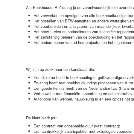
Als Boekhouder A-Z draag je de verantwoordelijkheid over de v
Het verwerken en opvolgen van alle boekhoudkundige tran
Het opstellen van BTW-aangiften en andere wettelijke verp
Het voorbereiden en analyseren van maandelijkse, kwartaa
Het ontwikkelen en optimaliseren van financiële rapporteri
Het zelfstandig beheren van de boekhouding en het rappor
Het ondersteunen van ad-hoc projecten en het signaleren 
Wij zijn op zoek naar een kandidaat die:
Een diploma heeft in boekhouding of gelijkwaardige ervari
Ervaring heeft met boekhoudkundige processen van A tot
Een goede kennis heeft van de Nederlandse taal (Frans en
Vertrouwd is met financiële rapportering en administratie
Autonoom kan werken, nauwkeurig is en een oplossingsger
De klant biedt jou:
Een contract van onbepaalde duur (vast contract);
Een aantrekkelijk salarispakket met extralegale voordelen