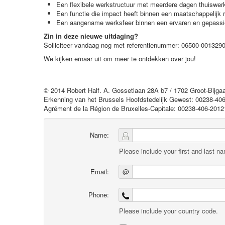
Een flexibele werkstructuur met meerdere dagen thuiswer
Een functie die impact heeft binnen een maatschappelijk r
Een aangename werksfeer binnen een ervaren en gepassi
Zin in deze nieuwe uitdaging?
Solliciteer vandaag nog met referentienummer: 06500-001329
We kijken ernaar uit om meer te ontdekken over jou!
© 2014 Robert Half. A. Gossetlaan 28A b7 / 1702 Groot-Bijg
Erkenning van het Brussels Hoofdstedelijk Gewest: 00238-406
Agrément de la Région de Bruxelles-Capitale: 00238-406-2012
Name:
Please include your first and last n
Email:
@
Phone:
Please include your country code.