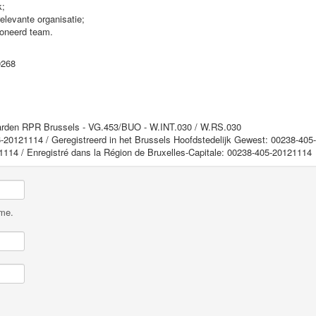
k;
elevante organisatie;
oneerd team.
0268
aarden RPR Brussels - VG.453/BUO - W.INT.030 / W.RS.030
-20121114 / Geregistreerd in het Brussels Hoofdstedelijk Gewest: 00238-40
1114 / Enregistré dans la Région de Bruxelles-Capitale: 00238-405-20121114
ame.