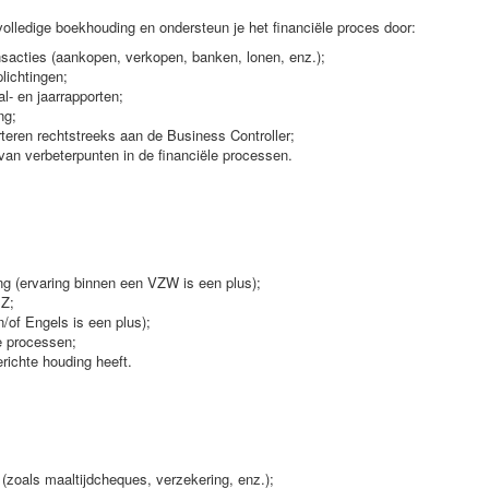
olledige boekhouding en ondersteun je het financiële proces door:
sacties (aankopen, verkopen, banken, lonen, enz.);
lichtingen;
l- en jaarrapporten;
ng;
teren rechtstreeks aan de Business Controller;
van verbeterpunten in de financiële processen.
ng (ervaring binnen een VZW is een plus);
 Z;
/of Engels is een plus);
ve processen;
ichte houding heeft.
 (zoals maaltijdcheques, verzekering, enz.);