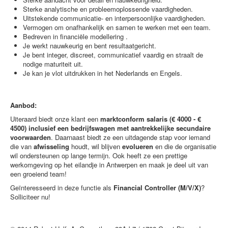
Sterke analytische en probleemoplossende vaardigheden.
Uitstekende communicatie- en interpersoonlijke vaardigheden.
Vermogen om onafhankelijk en samen te werken met een team.
Bedreven in financiële modellering .
Je werkt nauwkeurig en bent resultaatgericht.
Je bent integer, discreet, communicatief vaardig en straalt de
nodige maturiteit uit.
Je kan je vlot uitdrukken in het Nederlands en Engels.
Aanbod:
Uiteraard biedt onze klant een
marktconform salaris (€ 4000 - €
4500) inclusief een bedrijfswagen met aantrekkelijke secundaire
voorwaarden
. Daarnaast biedt ze een uitdagende stap voor iemand
die van
afwisseling
houdt, wil blijven
evolueren
en die de organisatie
wil ondersteunen op lange termijn. Ook heeft ze een prettige
werkomgeving op het eilandje in Antwerpen en maak je deel uit van
een groeiend team!
Geïnteresseerd in deze functie als
Financial Controller (M/V/X)
?
Solliciteer nu!