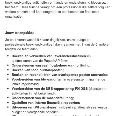
boekhoudkundige activiteiten en hands-on ondersteuning bieden aan
het team. Deze functie vraagt om een professional die zelfstandig kan
werken en zich snel kan integreren in een bestaande financiële
organisatie.
Jouw takenpakket
Je bent verantwoordelijk voor dagelijkse, nauwkeurige en
professionele boekhoudkundige taken, samen met 1 van de 5 andere
toegewijde teamleden:
Boeken en verwerken van leveranciersfacturen
en
optimaliseren van de Peppol/AP‑flow;
Ondersteunen van cashflowbeheer
en -monitoring;
Boeken van loonjournaalposten;
Boeken en reconciliëren van overlopende posten (accruals);
Voorbereiden van btw‑aangiften
in overeenstemming met de
lokale regelgeving;
Voorbereiden van de NBB‑rapportering F01DGS
(diensten en
activiteiten in het buitenland);
Ondersteunen van de maandafsluiting;
Opstellen van interne financiële rapporten;
Uitvoeren van P&L‑analyses
, inclusief variatieanalyses versus
budget en voorgaande perioden;