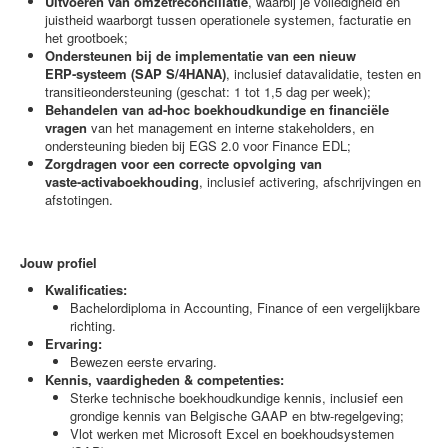
Uitvoeren van omzetreconciliatie
, waarbij je volledigheid en
juistheid waarborgt tussen operationele systemen, facturatie en
het grootboek;
Ondersteunen bij de implementatie van een nieuw
ERP‑systeem (SAP S/4HANA)
, inclusief datavalidatie, testen en
transitieondersteuning (geschat: 1 tot 1,5 dag per week);
Behandelen van ad‑hoc boekhoudkundige en financiële
vragen
van het management en interne stakeholders, en
ondersteuning bieden bij EGS 2.0 voor Finance EDL;
Zorgdragen voor een correcte opvolging van
vaste‑activaboekhouding
, inclusief activering, afschrijvingen en
afstotingen.
Jouw profiel
Kwalificaties:
Bachelor­diploma in Accounting, Finance of een vergelijkbare
richting.
Ervaring:
Bewezen eerste ervaring.
Kennis, vaardigheden & competenties:
Sterke technische boekhoudkundige kennis, inclusief een
grondige kennis van Belgische GAAP en btw‑regelgeving;
Vlot werken met Microsoft Excel en boekhoudsystemen