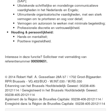
(SAP);
Uitstekende schriftelijke en mondelinge communicatieve
vaardigheden in het Nederlands en Engels;
Uitmuntende organisatorische vaardigheden, met een sterk
vermogen om te prioriteren en oog voor detail;
Vermogen om autonoom te werken met minimale begeleiding;
Professionele discretie en vertrouwelijkheid.
Houding & persoonlijkheid:
Hands‑on mentaliteit;
Positieve ingesteldheid.
Interesse in deze functie? Solliciteer met vermelding van
referentienummer
000509651.
© 2014 Robert Half. A. Gossetlaan 28A b7 / 1702 Groot-Bijgaarden
RPR Brussels - VG.453/BUO - W.INT.030 / W.RS.030
Erkenning van het Brussels Hoofdstedelijk Gewest: 00238-406-
20121114 / Geregistreerd in het Brussels Hoofdstedelijk Gewest:
00238-405-20121114
Agrément de la Région de Bruxelles-Capitale: 00238-406-20121114 /
Enregistré dans la Région de Bruxelles-Capitale: 00238-405-20121114