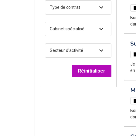
Type de contrat
Bon
dan
Cabinet spécialisé
em
Su
Secteur d'activité
Je 
Réinitialiser
en 
rép
op
M
Bon
dom
op
not