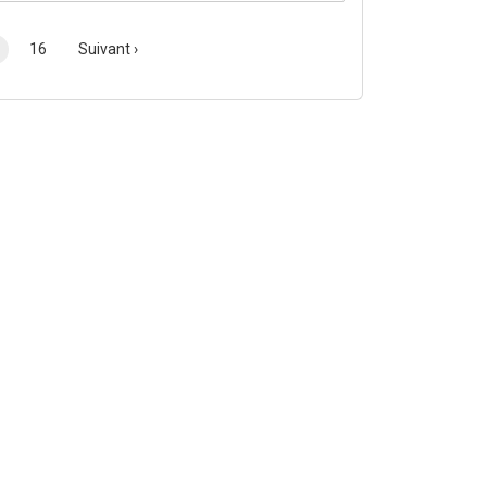
 000
 annuelle; Poste permanent de jour (40
16
Suivant ›
ution de l'employeur; Stationnement sur place;
ution.