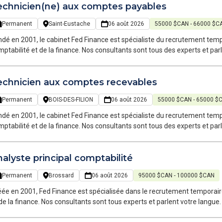
echnicien(ne) aux comptes payables
Permanent
Saint-Eustache
06 août 2026
55000 $CAN - 66000 $C
dé en 2001, le cabinet Fed Finance est spécialiste du recrutement temp
ptabilité et de la finance. Nos consultants sont tous des experts et p
és pour vous accompagner tout au long de votre recherche d'emploi et 
echnicien aux comptes recevables
Permanent
BOIS-DES-FILION
06 août 2026
55000 $CAN - 65000 $
dé en 2001, le cabinet Fed Finance est spécialiste du recrutement temp
ptabilité et de la finance. Nos consultants sont tous des experts et p
és pour vous accompagner tout au long de votre recherche d'emploi et 
alyste principal comptabilité
Permanent
Brossard
06 août 2026
95000 $CAN - 100000 $CAN
ée en 2001, Fed Finance est spécialisée dans le recrutement temporair
de la finance. Nos consultants sont tous experts et parlent votre lan
 au long de votre recherche d’emploi et à chaque étape de votre carrière. Je recherche un analyste princ