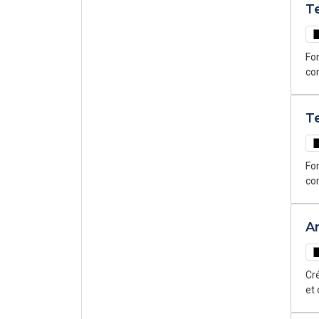
T
Fon
com
côt
T
Fon
com
côt
An
Cré
et 
tout