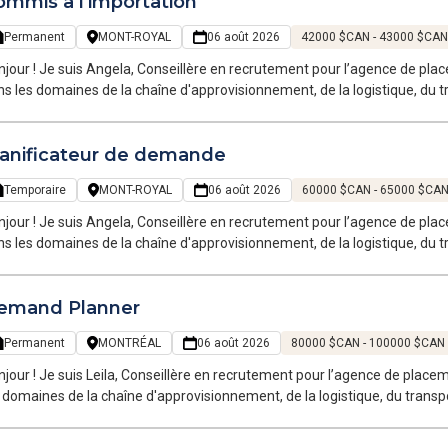
ommis à l'importation
mprendre vos besoins
Permanent
MONT-ROYAL
06 août 2026
42000 $CAN - 43000 $CAN
jour ! Je suis Angela, Conseillère en recrutement pour l’agence de plac
s les domaines de la chaîne d'approvisionnement, de la logistique, du tr
plois temporaires et permanents sur la Grande Région de Montréal.
lanificateur de demande
Temporaire
MONT-ROYAL
06 août 2026
60000 $CAN - 65000 $CA
jour ! Je suis Angela, Conseillère en recrutement pour l’agence de plac
s les domaines de la chaîne d'approvisionnement, de la logistique, du tr
plois temporaires et permanents sur la Grande Région de Montréal.
emand Planner
Permanent
MONTRÉAL
06 août 2026
80000 $CAN - 100000 $CAN
jour ! Je suis Leila, Conseillère en recrutement pour l’agence de place
 domaines de la chaîne d'approvisionnement, de la logistique, du transpo
poraires et permanents sur la Grande Région de Montréal. Notre équipe,
re langage et évolue dans votre univers