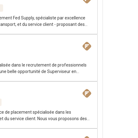
ement Fed Supply, spécialiste par excellence
ansport, et du service client - proposant des
alisée dans le recrutement de professionnels
une belle opportunité de Superviseur en
tier, reconnue pour la solidité de ses
nce de placement spécialisée dans les
et du service client. Nous vous proposons des
Montréal. Grâce à notre expertise pointue,
s mêmes sphères que vous, pour mieux