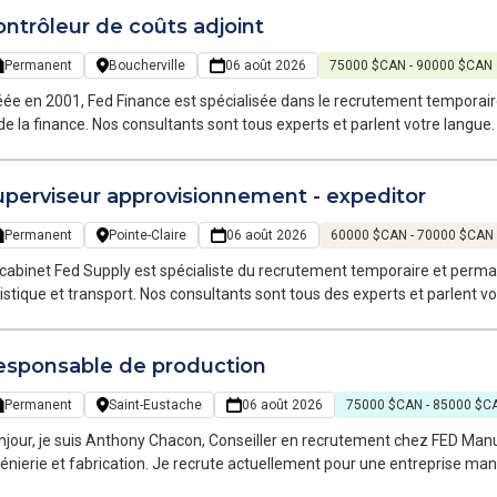
ptabilité pour mon client, une compagnie dans le secteur alimentaire et d
ntrôleur de coûts adjoint
rmanent à Brossard, en hybride.
Permanent
Boucherville
06 août 2026
75000 $CAN - 90000 $CAN
ée en 2001, Fed Finance est spécialisée dans le recrutement temporair
de la finance. Nos consultants sont tous experts et parlent votre lan
 au long de votre recherche d’emploi et à chaque étape de votre carrière. Bonjour, Je m'appelle Nassim, conseill
crutement et développement commercial chez Fed Finance, cabinet de r
uperviseur approvisionnement - expeditor
 métiers de la finance. Je travaille sur deux types de recrutement : te
tréal. Notre équipe d’experts en finance parle votre langue et opère 
Permanent
Pointe-Claire
06 août 2026
60000 $CAN - 70000 $CAN
bilité, de la finance et de la paie. Je recherche un Contrôleur de coûts adjoint/ analyste financier construction
r mon client dans le secteur de la construction/immobilier. Il s'agit d'u
cabinet Fed Supply est spécialiste du recrutement temporaire et permane
istique et transport. Nos consultants sont tous des experts et parlent
r vous accompagner tout au long de votre recherche d'emploi et à chaq
esponsable de production
Permanent
Saint-Eustache
06 août 2026
75000 $CAN - 85000 $C
jour, je suis Anthony Chacon, Conseiller en recrutement chez FED Manu
fabrication. Je recrute actuellement pour une entreprise manufacturière bien établie qui poursuit sa
issance. Dans le cadre de son développement, elle recherche un(e) Res