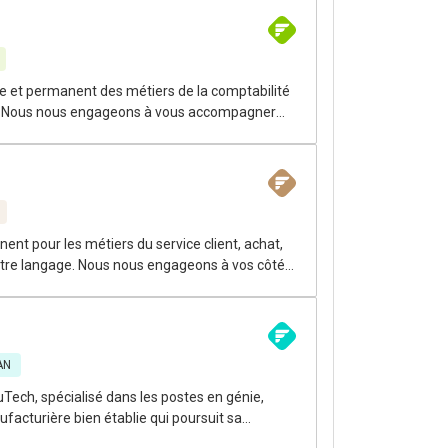
e la distribution. Il s'agit d'un poste
e et permanent des métiers de la comptabilité
gue. Nous nous engageons à vous accompagner
er en
ecrutement spécialisé dans le recrutement
mporaire et permanent sur la Rive-Sud de
dans votre monde. Nous couvrons les métiers de
n poste permanent à Boucherville en présentiel.
nt pour les métiers du service client, achat,
 votre langage. Nous nous engageons à vos côtés
ue étape de votre carrière.
AN
Tech, spécialisé dans les postes en génie,
ponsable de production afin de prendre en