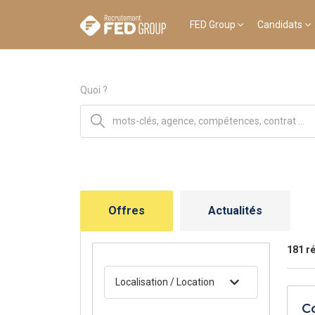
FED Group
Candidats
Quoi ?
Offres
Actualités
181 ré
Localisation / Location
C