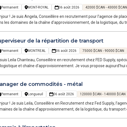
Permanent
MONT-ROYAL
06 août 2026
42000 $CAN - 43000 $CAN
jour ! Je suis Angela, Conseillère en recrutement pour l’agence de plac
s les domaines de la chaîne d'approvisionnement, de la logistique, du tr
plois temporaires et permanents sur la Grande Région de Montréal.
perviseur de la répartition de transport
Permanent
MONTREAL
06 août 2026
75000 $CAN - 90000 $CAN
suis Leila Chanteau, Conseillère en recrutement chez FED Supply, spéci
logistique et chaîne d’approvisionnement. Je vous propose aujourd’hui 
artition au sein d’une entreprise du secteur du transport maritime et rou
érations et son environnement stimulant.
anager de commodités - métal
Permanent
Longueuil
06 août 2026
120000 $CAN - 140000 $CAN
jour ! Je suis Leila, Conseillère en Recrutement chez Fed Supply, l’age
aines de la chaîne d'approvisionnement, de la logistique, du transport 
portunités tant temporaires que permanentes dans la Grande Région de 
re équipe, passionnée et familière avec votre univers, évolue dans le