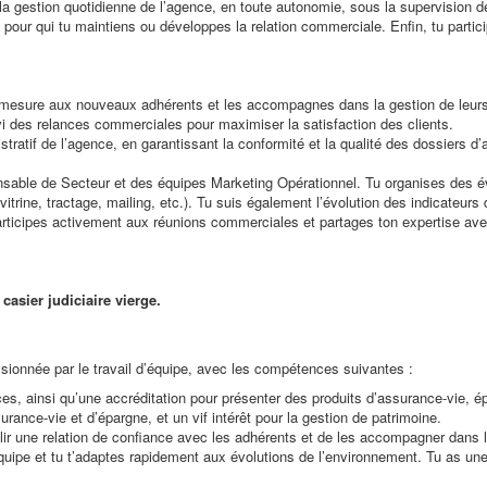
la gestion quotidienne de l’agence, en toute autonomie, sous la supervision d
our qui tu maintiens ou développes la relation commerciale. Enfin, tu particip
mesure aux nouveaux adhérents et les accompagnes dans la gestion de leurs d
vi des relances commerciales pour maximiser la satisfaction des clients.
tratif de l’agence, en garantissant la conformité et la qualité des dossiers d’
onsable de Secteur et des équipes Marketing Opérationnel. Tu organises des é
vitrine, tractage, mailing, etc.). Tu suis également l’évolution des indicateu
rticipes activement aux réunions commerciales et partages ton expertise avec t
 casier judiciaire vierge.
ionnée par le travail d’équipe, avec les compétences suivantes :
, ainsi qu’une accréditation pour présenter des produits d’assurance-vie, épa
nce-vie et d’épargne, et un vif intérêt pour la gestion de patrimoine.
lir une relation de confiance avec les adhérents et de les accompagner dans l
équipe et tu t’adaptes rapidement aux évolutions de l’environnement. Tu as un