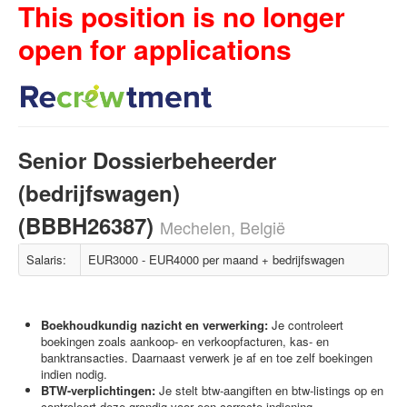
This position is no longer
open for applications
Senior Dossierbeheerder
(bedrijfswagen)
(BBBH26387)
Mechelen, België
Salaris:
EUR3000 - EUR4000 per maand + bedrijfswagen
Boekhoudkundig nazicht en verwerking:
Je controleert
boekingen zoals aankoop- en verkoopfacturen, kas- en
banktransacties. Daarnaast verwerk je af en toe zelf boekingen
indien nodig.
BTW-verplichtingen:
Je stelt btw-aangiften en btw-listings op en
controleert deze grondig voor een correcte indiening.