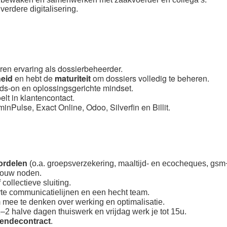
verdere digitalisering.
ren ervaring als dossierbeheerder.
heid
en hebt de
maturiteit
om dossiers volledig te beheren.
ds-on en oplossingsgerichte mindset.
elt in klantencontact.
minPulse, Exact Online, Odoo, Silverfin en Billit.
oordelen
(o.a. groepsverzekering, maaltijd- en ecocheques, gs
jouw noden.
f collectieve sluiting.
rte communicatielijnen en een hecht team.
m mee te denken over werking en optimalisatie.
–2 halve dagen thuiswerk en vrijdag werk je tot 15u.
endecontract
.