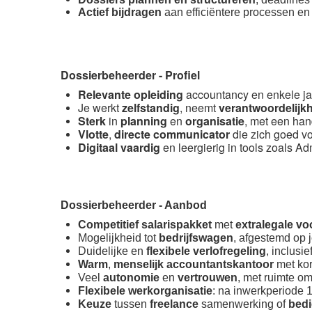
Actief bijdragen
aan efficiëntere processen en 
Dossierbeheerder
- Profiel
Relevante opleiding
accountancy en enkele ja
Je werkt
zelfstandig
, neemt
verantwoordelijk
Sterk
in
planning
en
organisatie
, met een han
Vlotte
,
directe communicator
die zich goed vo
Digitaal vaardig
en leergierig in tools zoals Ad
Dossierbeheerder
- Aanbod
Competitief salarispakket
met
extralegale v
Mogelijkheid tot
bedrijfswagen
, afgestemd op 
Duidelijke en
flexibele verlofregeling
, inclusie
Warm
,
menselijk accountantskantoor
met ko
Veel
autonomie
en
vertrouwen
, met ruimte o
Flexibele werkorganisatie
: na inwerkperiode 1
Keuze
tussen
freelance
samenwerking of
bedi