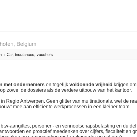
hoten, Belgium
+ Car, insurances, vouchers
en met ondernemers
en tegelijk
voldoende vrijheid
krijgen om 
 op zowel de dossiers als de verdere uitbouw van het kantoor.
in Regio Antwerpen. Geen glitter van multinationals, wel de real
bouwt mee aan efficiënte werkprocessen in een kleiner team.
, btw-aangiftes, personen- en vennootschapsbelasting en duideli
antwoorden en proactief meedenken over cijfers, fiscaliteit en gr
s bewaken en samenwerken met zaakvoerder en collega’s.