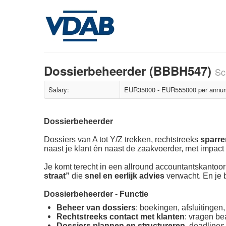
Dossierbeheerder (BBBH547)
Sc
Salary:
EUR35000 - EUR555000 per annum 
Dossierbeheerder
Dossiers van A tot Y/Z trekken, rechtstreeks
sparr
naast je klant én naast de zaakvoerder, met impact
Je komt terecht in een allround accountantskantoor 
straat”
die
snel en eerlijk advies
verwacht. En je 
Dossierbeheerder
- Functie
Beheer van dossiers
: boekingen, afsluitingen
Rechtstreeks contact met klanten
: vragen be
Dossiers plannen en structureren
, deadline