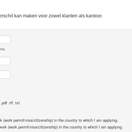
verschil kan maken voor zowel klanten als kantoor.
ame.
pdf .rtf .txt
rk (work permit/visa/citizenship) in the country to which I am applying.
 work (work permit/visa/citizenship) in the country to which I am applying.