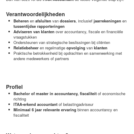
Verantwoordelijkheden
Beheren
en
afsluiten
van
dossiers
, inclusief
jaarrekeningen
en
tussentijdse
rapporteringen
Adviseren van klanten
over accountancy, fiscale en financiële
vraagstukken
Ondersteunen van strategische beslissingen bij cliënten
Relatiebeheer
en regelmatige
opvolging
van
klanten
Praktische betrokkenheid bij opdrachten en samenwerking met
andere medewerkers of partners
Profiel
Bachelor of master in accountancy, fiscaliteit
of economische
richting
ITAA-erkend accountant
of belastingadviseur
Minimaal 6 jaar relevante ervaring
binnen accountancy en
fiscaliteit