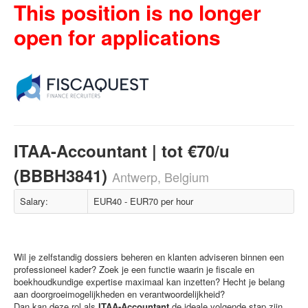
This position is no longer
open for applications
ITAA-Accountant | tot €70/u
(BBBH3841)
Antwerp, Belgium
Salary:
EUR40 - EUR70 per hour
Wil je zelfstandig dossiers beheren en klanten adviseren binnen een
professioneel kader? Zoek je een functie waarin je fiscale en
boekhoudkundige expertise maximaal kan inzetten? Hecht je belang
aan doorgroeimogelijkheden en verantwoordelijkheid?
Dan kan deze rol als
ITAA-Accountant
de ideale volgende stap zijn.