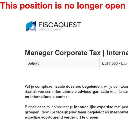
This position is no longer open 
Manager Corporate Tax | Interna
Salary:
EUR4500 - EUR
Wil je
complexe fiscale dossiers begeleiden
, wil je een
tea
deel uit van een
internationale adviesorganisatie
waar je s
en internationale context
.
Binnen deze rol combineer je
inhoudelijke expertise
met
pe
groepen
, terwijl je tegelijk jouw
team begeleidt
en
meebouwt 
expertise
voortdurend verder uit te diepen
.