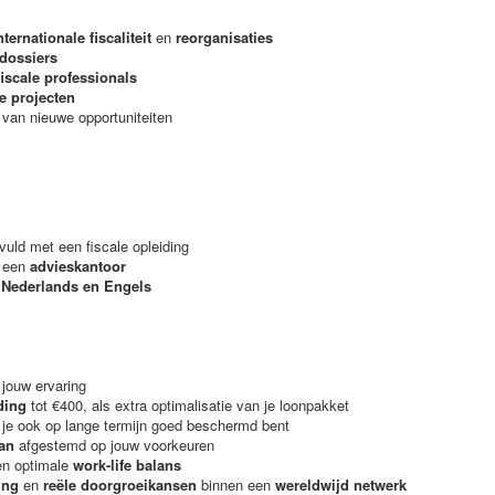
nternationale fiscaliteit
en
reorganisaties
dossiers
fiscale professionals
le projecten
van nieuwe opportuniteiten
vuld met een fiscale opleiding
 een
advieskantoor
 Nederlands en Engels
 jouw ervaring
ding
tot €400, als extra optimalisatie van je loonpakket
 je ook op lange termijn goed beschermd bent
lan
afgestemd op jouw voorkeuren
en optimale
work-life balans
ing
en
reële doorgroeikansen
binnen een
wereldwijd netwerk