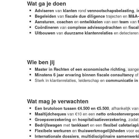
Wat ga je doen
Adviseren
van
klanten
rond
vennootschapsbelasting
,
i
Begeleiden
van
fiscale due diligence
trajecten en
M&A-
Aansturen
,
coachen
en
ontwikkelen
van een
team
van
Coördineren
van
complexe adviesopdrachten
en
fisca
Uitbouwen
van
duurzame klantenrelaties
en detecteren 
Wie ben jij
Master in Rechten of een economische richting
, aange
Minstens 6 jaar ervaring binnen fiscale consultancy
of
Sterk in klantenrelaties, leiderschap en
communicatie in
Wat mag je verwachten
Een brutoloon tussen €4.500 en €5.500
, afhankelijk van
Maaltijdcheques
van €10 en een
netto
onkostenvergoe
Groepsverzekering
en
hospitalisatieverzekering
, zodat
Bedrijfswagen
met
tankkaart
en een
flexibel
cafetariap
Flexibele werkuren
en
thuiswerkmogelijkheden
voor e
Internationale dossiers
,
multidisciplinaire samenwerk