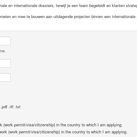
ale en internationale dossiers, terwijl je een team begeleidt en klanten strat
 groeien en mee te bouwen aan uitdagende projecten binnen een international
ame.
pdf .rtf .txt
rk (work permit/visa/citizenship) in the country to which I am applying.
 work (work permit/visa/citizenship) in the country to which I am applying.