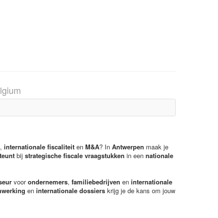
lgium
,
internationale
fiscaliteit
en
M&A
? In
Antwerpen
maak je
teunt
bij
strategische fiscale vraagstukken
in een
nationale
seur
voor
ondernemers
,
familiebedrijven
en
internationale
werking
en
internationale dossiers
krijg je de kans om jouw