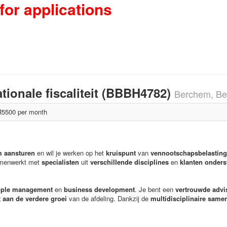
for applications
tionale fiscaliteit (BBBH4782)
Berchem, Be
5500 per month
m aansturen
en wil je werken op het
kruispunt
van
vennootschapsbelasting
amenwerkt met
specialisten
uit
verschillende disciplines
en
klanten onders
ople management
en
business development
. Je bent een
vertrouwde advi
aan de verdere groei
van de afdeling. Dankzij de
multidisciplinaire
samen