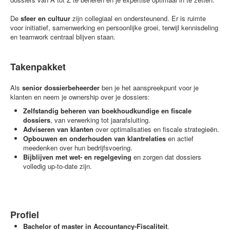
De
sfeer en cultuur
zijn collegiaal en ondersteunend. Er is ruimte
voor initiatief, samenwerking en persoonlijke groei, terwijl kennisdeling
en teamwork centraal blijven staan.
Takenpakket
Als
senior dossierbeheerder
ben je het aanspreekpunt voor je
klanten en neem je ownership over je dossiers:
Zelfstandig beheren van boekhoudkundige en fiscale
dossiers
, van verwerking tot jaarafsluiting.
Adviseren van klanten
over optimalisaties en fiscale strategieën.
Opbouwen en onderhouden van klantrelaties
en actief
meedenken over hun bedrijfsvoering.
Bijblijven met wet- en regelgeving
en zorgen dat dossiers
volledig up-to-date zijn.
Profiel
Bachelor of master in Accountancy-Fiscaliteit
.