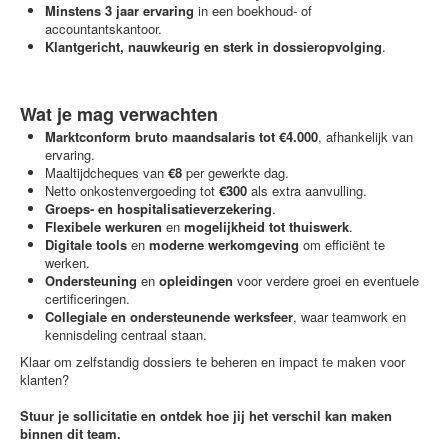
Minstens 3 jaar ervaring
in een boekhoud- of
accountantskantoor.
Klantgericht, nauwkeurig en sterk in dossieropvolging
.
Wat je mag verwachten
Marktconform bruto maandsalaris tot €4.000
, afhankelijk van
ervaring.
Maaltijdcheques van
€8
per gewerkte dag.
Netto onkostenvergoeding tot
€300
als extra aanvulling.
Groeps- en hospitalisatieverzekering
.
Flexibele werkuren
en
mogelijkheid tot thuiswerk
.
Digitale tools
en
moderne werkomgeving
om efficiënt te
werken.
Ondersteuning
en
opleidingen
voor verdere groei en eventuele
certificeringen.
Collegiale en ondersteunende werksfeer
, waar teamwork en
kennisdeling centraal staan.
Klaar om zelfstandig dossiers te beheren en impact te maken voor
klanten?
Stuur je sollicitatie en ontdek hoe jij het verschil kan maken
binnen dit team.