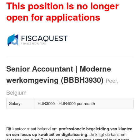
This position is no longer
open for applications
Senior Accountant | Moderne
werkomgeving (BBBH3930)
Peer,
Belgium
Salary:
EUR3000 - EUR4000 per month
Dit kantoor staat bekend om
professionele begeleiding van klanten
en een focus op kwaliteit en digitalisering
. Je krijgt de kans om
dossiers van A tot Z te beheren en je expertise optimaal in te zetten.