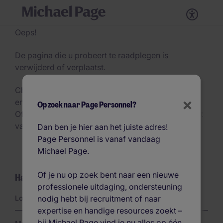
Oeps!
De pagina die u probeert te raadplegen is
verwijderd of verplaatst.
Check s.v.p. uw browserbalk voor eventuele spel
×
en/of typefouten.
Op zoek naar Page Personnel?
Of… klik op één van de handige links aan de zijkant
van deze pagina.
Dan ben je hier aan het juiste adres!
Page Personnel is vanaf vandaag
Michael Page.
Of je nu op zoek bent naar een nieuwe
Handige links
professionele uitdaging, ondersteuning
Links
nodig hebt bij recruitment of naar
Loopbaanadvies
expertise en handige resources zoekt –
bij Michael Page vind je nu alles op één