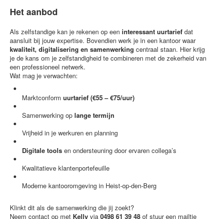
Het aanbod
Als zelfstandige kan je rekenen op een
interessant uurtarief
dat
aansluit bij jouw expertise. Bovendien werk je in een kantoor waar
kwaliteit, digitalisering en samenwerking
centraal staan. Hier krijg
je de kans om je zelfstandigheid te combineren met de zekerheid van
een professioneel netwerk.
Wat mag je verwachten:
Marktconform
uurtarief (€55 – €75/uur)
Samenwerking op
lange termijn
Vrijheid in je werkuren en planning
Digitale tools
en ondersteuning door ervaren collega’s
Kwalitatieve klantenportefeuille
Moderne kantooromgeving in Heist-op-den-Berg
Klinkt dit als de samenwerking die jij zoekt?
Neem contact op met
Kelly
via
0498 61 39 48
of stuur een mailtje