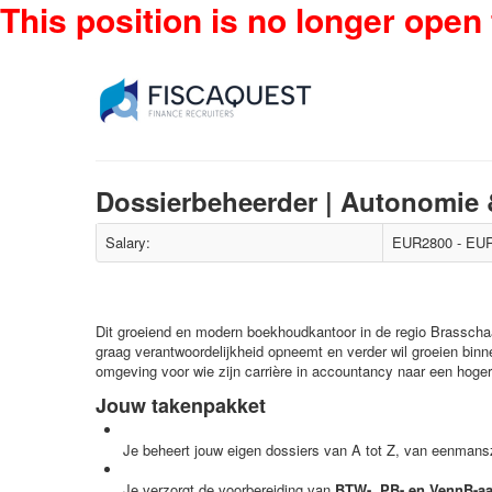
This position is no longer open 
Dossierbeheerder | Autonomie
Salary:
EUR2800 - EUR
Dit groeiend en modern boekhoudkantoor in de regio Brasscha
graag verantwoordelijkheid opneemt en verder wil groeien binn
omgeving voor wie zijn carrière in accountancy naar een hoger n
Jouw takenpakket
Je beheert jouw eigen dossiers van A tot Z, van eenmans
Je verzorgt de voorbereiding van
BTW-, PB- en VennB-aa