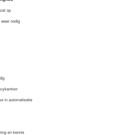
ezet op
n waar nodig
dig
cykantoor
se in automatisatie
aring en kennis