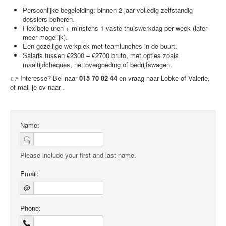
Persoonlijke begeleiding: binnen 2 jaar volledig zelfstandig
dossiers beheren.
Flexibele uren + minstens 1 vaste thuiswerkdag per week (later
meer mogelijk).
Een gezellige werkplek met teamlunches in de buurt.
Salaris tussen €2300 – €2700 bruto, met opties zoals
maaltijdcheques, nettovergoeding of bedrijfswagen.
👉 Interesse? Bel naar
015 70 02 44
en vraag naar Lobke of Valerie,
of mail je cv naar
.
Name:
Please include your first and last name.
Email:
@
Phone: