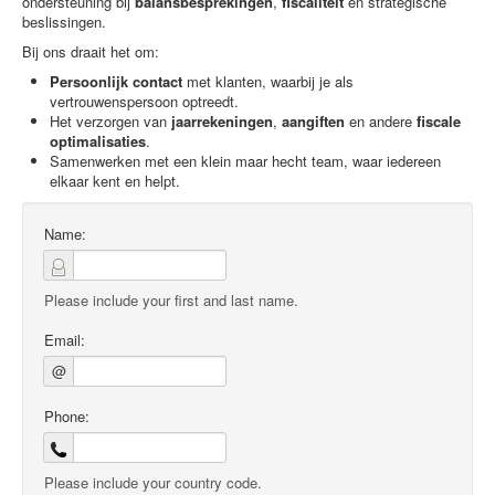
ondersteuning bij
balansbesprekingen
,
fiscaliteit
en strategische
beslissingen.
Bij ons draait het om:
Persoonlijk contact
met klanten, waarbij je als
vertrouwenspersoon optreedt.
Het verzorgen van
jaarrekeningen
,
aangiften
en andere
fiscale
optimalisaties
.
Samenwerken met een klein maar hecht team, waar iedereen
elkaar kent en helpt.
Name:
Please include your first and last name.
Email:
@
Phone:
Please include your country code.