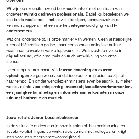
Wij zijn een vooruitstrevend boekhoudkantoor met een team van
ongeveer
twintig gedreven professionals
. Dagelijks begeleiden we
een brede waaier aan klanten: zelfstandigen, eenmanszaken en
vennootschappen, met een sterke vertegenwoordiging van
IT-
ondernemers
.
Wat ons onderscheidt, is onze manier van werken. Geen afstandelijke
sfeer of hiërarchisch gedoe, maar een open en collegiale cultuur
waarin samenwerken vanzelfsprekend is. We investeren volop in
digitalisering
, efficiënte tools én in de ontwikkeling van onze
mensen.
Leren stopt bij ons nooit. Via
interne coaching en externe
opleidingen
zorgen we ervoor dat iedereen kan groeien op zijn of
haar tempo. En omdat werkplezier minstens even belangrijk is, maken
we ook ruimte voor ontspanning:
maandelijkse afterworkmomenten,
een jaarlijkse familiedag en informele samenkomsten in onze
tuin met barbecue en muziek.
Jouw rol als Junior Dossierbeheerder
In deze functie ondersteun je onze klanten bij hun boekhouding en
fiscale verplichtingen. Je werkt nauw samen met collega’s en krijgt
stap voor stap meer verantwoordelijkheid.