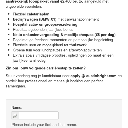
aantrekkelijk loonpakket vanaf €2.400 bruto
, aangevuld met
uitgebreide voordelen:
Flexibel
cafetariaplan
Bedrijfswagen (BMW X1)
met carwashabonnement
Hospitalisatie- en groepsverzekering
Resultaatsgebonden jaarlijkse bonus
Netto onkostenvergoeding & maaltijdcheques (€8 per dag)
Regelmatige feedbackmomenten en persoonlijke begeleiding
Flexibele uren en mogelijkheid tot
thuiswerk
Groene tuin voor lunchpauzes en afterworkactiviteiten
Extra’s zoals vrijdagse broodjes, opleidingen op maat en een
jaarlijkse familiedag
Zin om jouw volgende carrièrestap te zetten?
Stuur vandaag nog je kandidatuur naar
apply
@
austinbright.com
en
ontdek hoe professioneel en menselijk boekhouden perfect
samengaan.
Name:
Please include your first and last name.