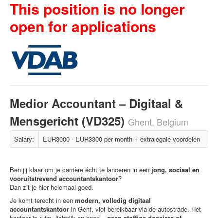
This position is no longer
open for applications
Medior Accountant – Digitaal &
Mensgericht (VD325)
Ghent, Belgium
Salary:
EUR3000 - EUR3300 per month + extralegale voordelen
Ben jij klaar om je carrière écht te lanceren in een
jong, sociaal en
vooruitstrevend accountantskantoor
?
Dan zit je hier helemaal goed.
Je komt terecht in een
modern, volledig digitaal
accountantskantoor
in Gent, vlot bereikbaar via de autostrade. Het
kantoor is ruim, lichtrijk en open –
geen stoffige dossiers of