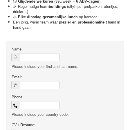
🕒
Glijdende werkuren
(39u/week =
6 ADV-dagen
)
🎉 Regelmatige
teambuildings
(citytrips, pretparken, etentjes,
drinks…)
🥗
Elke dinsdag gezamenlijke lunch
op kantoor
Een jong, warm team waar
plezier en professionaliteit
hand in
hand gaan
Name:
Please include your first and last name.
Email:
@
Phone:
Please include your country code.
CV / Resume: