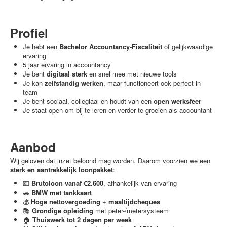
Profiel
Je hebt een
Bachelor Accountancy-Fiscaliteit
of gelijkwaardige
ervaring
5 jaar ervaring in accountancy
Je bent
digitaal sterk
en snel mee met nieuwe tools
Je kan
zelfstandig werken
, maar functioneert ook perfect in
team
Je bent sociaal, collegiaal en houdt van een
open werksfeer
Je staat open om bij te leren en verder te groeien als accountant
Aanbod
Wij geloven dat inzet beloond mag worden. Daarom voorzien we een
sterk en aantrekkelijk loonpakket
:
💶
Brutoloon vanaf €2.600
, afhankelijk van ervaring
🚗
BMW met tankkaart
💰
Hoge nettovergoeding
+
maaltijdcheques
📚
Grondige opleiding
met peter-/metersysteem
🏠
Thuiswerk tot 2 dagen per week