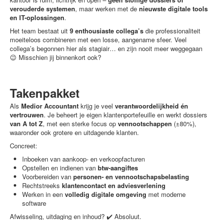
verouderde systemen
, maar werken met de
nieuwste digitale tools
en IT-oplossingen
.
Het team bestaat uit
9 enthousiaste collega’s
die professionaliteit
moeiteloos combineren met een losse, aangename sfeer. Veel
collega’s begonnen hier als stagiair… en zijn nooit meer weggegaan
😉 Misschien jij binnenkort ook?
Takenpakket
Als
Medior Accountant
krijg je veel
verantwoordelijkheid én
vertrouwen
. Je beheert je eigen klantenportefeuille en werkt dossiers
van A tot Z
, met een sterke focus op
vennootschappen
(±80%),
waaronder ook grotere en uitdagende klanten.
Concreet:
Inboeken van aankoop- en verkoopfacturen
Opstellen en indienen van
btw-aangiftes
Voorbereiden van
personen- en vennootschapsbelasting
Rechtstreeks
klantencontact en adviesverlening
Werken in een
volledig digitale omgeving
met moderne
software
Afwisseling, uitdaging en inhoud? ✔️ Absoluut.