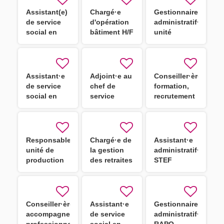
Assistant(e)
Chargé·e
Gestionnaire
de service
d'opération
administratif·ve
social en
bâtiment H/F
unité
STS - CDD
éducative
H/F
Assistant·e
Adjoint·e au
Conseiller·ère
de service
chef de
formation,
social en
service
recrutement
STS H/F
ingénierie
et outils
budgétaire,
numériques
financière et
des
comptable
assistants
Responsable
Chargé·e de
Assistant·e
H/F
familiaux
unité de
la gestion
administratif·ve
H/F
production
des retraites
STEF
culinaire
d'Agde H/F
Conseiller·ère
Assistant·e
Gestionnaire
accompagnement
de service
administratif·ve
professionnel
social en
RAPO