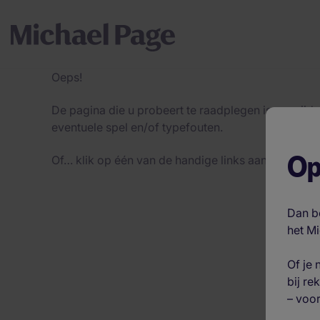
Oeps!
De pagina die u probeert te raadplegen is verwijde
eventuele spel en/of typefouten.
Op
Of… klik op één van de handige links aan de recht
Dan be
het M
Of je
bij re
– voor