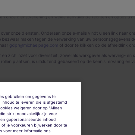
trekt om uw sollicitatie naar mogelijke vacatures te beoordelen en
d
vindt u meer gedetailleerde informatie over de categorieën pers
an onze dienstverlening en welke aanvullende rechten en opties u h
tie over onze diensten. Onderaan onze e-mails vindt u een link naar
tijde bezwaar maken tegen de verwerking van uw persoonsgegevens do
 naar
gdpr@michaelpage.com
of door te klikken op de afmeldlink on
en zich inzet voor diversiteit, zowel als werkgever als werving- en s
ollen plaatsen, is uitsluitend gebaseerd op de kennis, ervaring en
okies gebruiken om gegevens te
 inhoud te leveren die is afgestemd
 cookies weigeren door op "Alleen
ie strikt noodzakelijk zijn voor
geen gepersonaliseerde inhoud
 of je voorkeuren bijwerken door te
es voor meer informatie ons