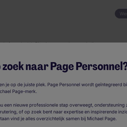
We
rd of verplaatst. Check s.v.p. uw browserbalk voor
 zoek naar Page Personnel
erzijde van deze pagina.
n je op de juiste plek. Page Personnel wordt geïntegreerd b
ichael Page-merk.
 nu een nieuwe professionele stap overweegt, ondersteuning 
krutering, of op zoek bent naar expertise en inspirerende inzi
taan vind je alles overzichtelijk samen bij Michael Page.