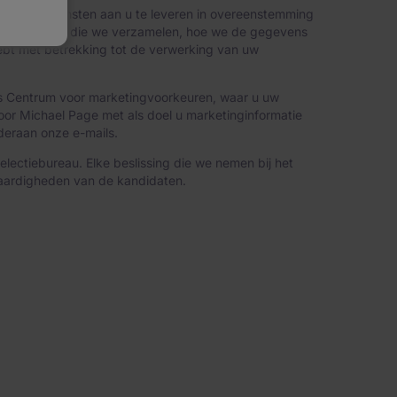
 om onze diensten aan u te leveren in overeenstemming
oonsgegevens die we verzamelen, hoe we de gegevens
ebt met betrekking tot de verwerking van uw
 ons Centrum voor marketingvoorkeuren, waar u uw
or Michael Page met als doel u marketinginformatie
deraan onze e-mails.
electiebureau. Elke beslissing die we nemen bij het
 vaardigheden van de kandidaten.