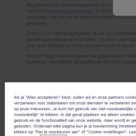
Wij gebruiken de persoonsgegevens die u ons hebt vers
met onze
Algemene Voorwaarden
. In ons
Privacy belei
verwerken, met wie we de gegevens delen in de loop v
gegevens.
Zodra u zich hebt geregistreerd, sturen wij u informa
marketingvoorkeuren kunt instellen. U kunt te allen 
over onze diensten te sturen door een e-mail te sturen
Michael Page is een werkgever die gelijke kansen biedt 
aannemen van mensen bij kandidaten die we in nieuwe r
© Michael Page (2020)
Als je "Alles accepteren" kiest, zullen wij en onze partners co
verzamelen voor statistieken om onze diensten te verbeteren en
op jouw interesses. Je kunt het gebruik van niet-noodzakelijke
noodzakelijk" te klikken. In dat geval plaatsen we alleen cookies d
gebruik en de functionaliteit van onze website, maar wordt er 
geboden. Onderaan elke pagina kun je je toestemming intrekken
klikken op "Pas je voorkeuren aan" of "Cookie-instellingen". Le